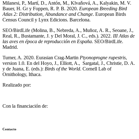
Milanesi, P., Martí, D., Antón, M., Klvaňová, A., Kalyakin, M. V.
Bauer, H. Gr y Foppen, R. P. B. 2020.
European Breeding Bird
Atlas 2: Distribution, Abundance and Change
. European Birds
Census Council y Lynx Edicions. Barcelona.
SEO/BirdLife (Molina, B., Nebreda, A., Muñoz, A. R., Seoane, J.,
Real, R., Bustamante, J. y Del Moral, J. C., eds.). 2022.
III Atlas de
las aves en época de reproducción en España
. SEO/BirdLife.
Madrid.
Turner, A. 2020. Eurasian Crag-Martin
Ptyonoprogne rupestris
,
version 1.0. En del Hoyo, J., Elliott, A., Sargatal, J., Christie, D. A.
y de Juana, E. (eds.):
Birds of the World
. Cornell Lab of
Ornithology, Ithaca.
Realizado por:
Con la financiación de:
Contacto