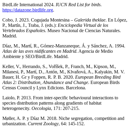
BirdLife International 2024.
IUCN Red List for birds
.
https://datazone.birdlife.org
.
Cobo, J. 2023. Cogujada Montesina –
Galerida theklae
. En López,
P., Martín, J., Traba, J. (eds.):
Enciclopedia Virtual de los
Vertebrados Españoles
. Museo Nacional de Ciencias Naturales.
Madrid.
Díaz, M., Martí, R., Gómez-Manzaneque, Á. y Sánchez, A. 1994.
Atlas de las aves nidificantes en Madrid
. Agencia de Medio
Ambiente y SEO/BirdLife. Madrid.
Keller, V., Herrando, S., Voříšek, P., Franch, M., Kipson, M.,
Milanesi, P., Martí, D., Antón, M., Klvaňová, A., Kalyakin, M. V.
Bauer, H. Gr y Foppen, R. P. B. 2020.
European Breeding Bird
Atlas 2: Distribution, Abundance and Change
. European Birds
Census Council y Lynx Edicions. Barcelona.
Laiolo, P. 2013. From inter-specific behavioural interactions to
species distribution patterns along gradients of habitat
heterogenecity.
Oecologia
, 171: 207-215.
Møller, A. P. y Díaz M. 2018. Niche segregation, competition and
urbanization.
Current Zoology
, 64: 145-152.