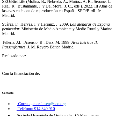
SEO/BirdLife (Molina, B., Nebreda, A., Muñoz, A. R., Seoane, J.,
Real, R., Bustamante, J. y Del Moral, J. C., eds.). 2022. III Atlas de
las aves en época de reproducción en España. SEO/BirdLife.
Madrid.
Suárez, F., Hervás, I. y Herranz, J. 2009.
Las alondras de España
peninsular
. Ministerio de Medio Ambiente y Medio Rural y Marino.
Madrid.
Tellería, J.L.; Asensio, B.; Díaz, M. 1999.
Aves Ibéricas II.
Passeriformes
. J. M. Reyero Editor. Madrid.
Realizado por:
Con la financiación de:
Contacto
Correo general:
seo@seo.org
Teléfono: 914 340 910
Sociedad Española de Ornitología C/ Melquíades