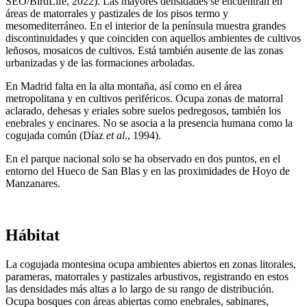
SEO/BirdLife, 2022). Las mayores densidades se encuentran en
áreas de matorrales y pastizales de los pisos termo y
mesomediterráneo. En el interior de la península muestra grandes
discontinuidades y que coinciden con aquellos ambientes de cultivos
leñosos, mosaicos de cultivos. Está también ausente de las zonas
urbanizadas y de las formaciones arboladas.
En Madrid falta en la alta montaña, así como en el área
metropolitana y en cultivos periféricos. Ocupa zonas de matorral
aclarado, dehesas y eriales sobre suelos pedregosos, también los
enebrales y encinares. No se asocia a la presencia humana como la
cogujada común (Díaz
et al
., 1994).
En el parque nacional solo se ha observado en dos puntos, en el
entorno del Hueco de San Blas y en las proximidades de Hoyo de
Manzanares.
Hábitat
La cogujada montesina ocupa ambientes abiertos en zonas litorales,
parameras, matorrales y pastizales arbustivos, registrando en estos
las densidades más altas a lo largo de su rango de distribución.
Ocupa bosques con áreas abiertas como enebrales, sabinares,