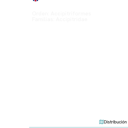
Orden:
Accipitriformes
Familias:
Accipitridae
Más información en otras webs:
Enciclopedia SEO
Atlas Nacional
Distribución