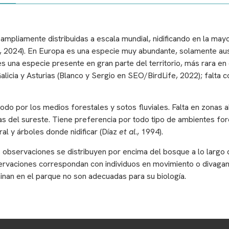
ampliamente distribuidas a escala mundial, nidificando en la may
nal, 2024). En Europa es una especie muy abundante, solamente ause
es una especie presente en gran parte del territorio, más rara en
icia y Asturias (Blanco y Sergio en SEO/BirdLife, 2022); falta c
todo por los medios forestales y sotos fluviales. Falta en zonas a
das del sureste. Tiene preferencia por todo tipo de ambientes fo
al y árboles donde nidificar (Díaz
et al
., 1994).
s observaciones se distribuyen por encima del bosque a lo largo 
servaciones correspondan con individuos en movimiento o divagan
nan en el parque no son adecuadas para su biología.