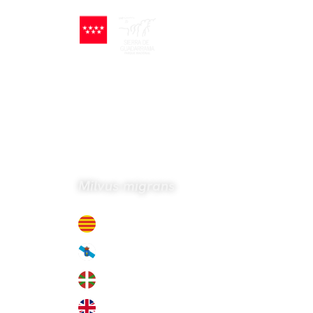
Inicio
Índic
Volver a Índice de especies
Milano negro
Milvus migrans
Milà negre
Miñato negro
Miru beltza
Black Kite